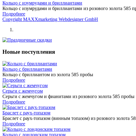
Кольцо с изумрудами и бриллиантами
Кольцо с изумрудами и бриллиантами из розового золота 585 
Подробнее
Copyright MAXXmarketing Webdesigner GmbH
Новые поступления
Кольцо с бриллиантами
Кольцо с бриллиантом из золота 585 пробы
Подробнее
Серьги с жемчугом
Серьги с жемчугом и фианитами из розового золота 585 пробы
Подробнее
Браслет с раух-топазом
Браслет с раух-топазом (винным топазом) из розового золота 5
Подробнее
Кольцо с лондонским топазом