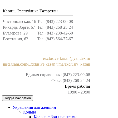
Казань, Республика Татарстан
Чистопольская, 16
Тел: (843) 223-00-08
Рихарда Зорге, 67
Тел: (843) 268-25-24
Бутлерова, 29
Тел: (843) 238-42-50
Восстания, 62
Тел: (843) 564-77-67
exclusive-kazan@yandex.ru
instagram.com/Exclusive.kazan
t.me/exclusiv_kazan
Единая справочная: (843) 223-00-08
Факс: (843) 268-25-24
Время работы
10:00 - 20:00
Toggle navigation
Украшения для женщин
Кольца
Кольца с бриллиантами