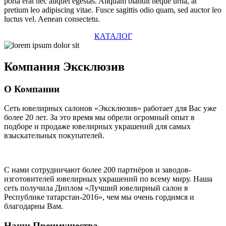
porta erat nec aliquet egestas. Aliquam blandit neque urna, at
pretium leo adipiscing vitae. Fusce sagittis odio quam, sed auctor leo
luctus vel. Aenean consectetu.
КАТАЛОГ
Компания
Эксклюзив
О Компании
Сеть ювелирных салонов «Эксклюзив» работает для Вас уже
более 20 лет
. За это время мы обрели огромный опыт в
подборе и продаже ювелирных украшений для самых
взыскательных покупателей.
С нами сотрудничают
более 200 партнёров
и заводов-
изготовителей ювелирных украшений по всему миру. Наша
сеть получила Диплом
«Лучший ювелирный салон в
Республике татарстан-2016»
, чем мы очень гордимся и
благодарны Вам.
Наши Преимущества