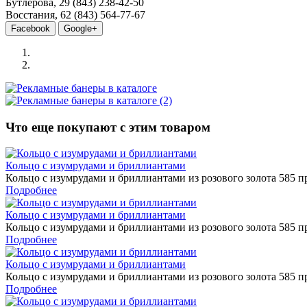
Бутлерова, 29
(843) 238-42-50
Восстания, 62
(843) 564-77-67
Facebook
Google+
Что еще покупают с этим товаром
Кольцо с изумрудами и бриллиантами
Кольцо с изумрудами и бриллиантами из розового золота 585 
Подробнее
Кольцо с изумрудами и бриллиантами
Кольцо с изумрудами и бриллиантами из розового золота 585 
Подробнее
Кольцо с изумрудами и бриллиантами
Кольцо с изумрудами и бриллиантами из розового золота 585 
Подробнее