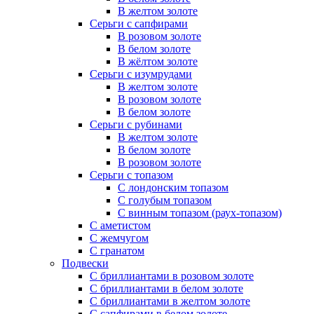
В желтом золоте
Серьги с сапфирами
В розовом золоте
В белом золоте
В жёлтом золоте
Серьги с изумрудами
В желтом золоте
В розовом золоте
В белом золоте
Серьги с рубинами
В желтом золоте
В белом золоте
В розовом золоте
Серьги с топазом
С лондонским топазом
С голубым топазом
С винным топазом (раух-топазом)
С аметистом
С жемчугом
С гранатом
Подвески
С бриллиантами в розовом золоте
С бриллиантами в белом золоте
С бриллиантами в желтом золоте
С сапфирами в белом золоте