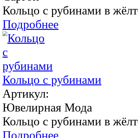
Кольцо с рубинами в жёлт
Подробнее
Кольцо с рубинами
Артикул:
Ювелирная Мода
Кольцо с рубинами в жёлт
Подробнее