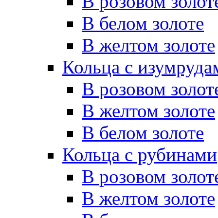
В розовом золот
В белом золоте
В желтом золоте
Кольца с изумруда
В розовом золот
В желтом золоте
В белом золоте
Кольца с рубинами
В розовом золот
В желтом золоте