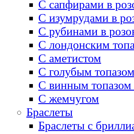
С сапфирами в роз
С изумрудами в ро
С рубинами в розо
С лондонским топ
С аметистом
С голубым топазо
С винным топазом 
С жемчугом
Браслеты
Браслеты с брилли