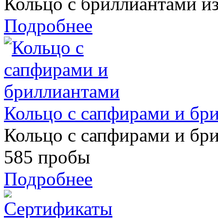
Кольцо с бриллиантами из
Подробнее
Кольцо с сапфирами и бр
Кольцо с сапфирами и бри
585 пробы
Подробнее