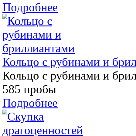
Подробнее
Кольцо с рубинами и бри
Кольцо с рубинами и брил
585 пробы
Подробнее