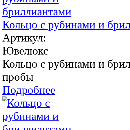
Кольцо с рубинами и бри
Артикул:
Ювелюкс
Кольцо с рубинами и брил
пробы
Подробнее