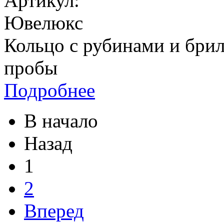
Артикул:
Ювелюкс
Кольцо с рубинами и брил
пробы
Подробнее
В начало
Назад
1
2
Вперед