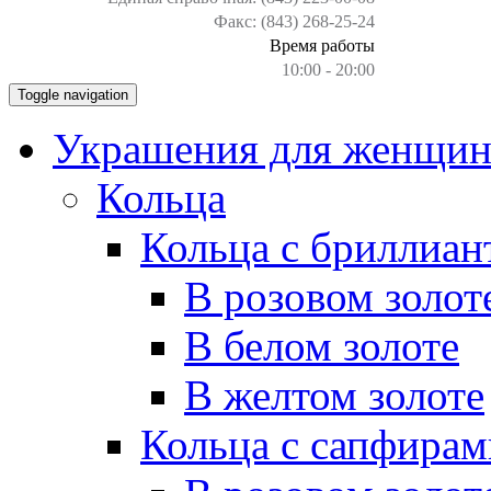
Факс: (843) 268-25-24
Время работы
10:00 - 20:00
Toggle navigation
Украшения для женщи
Кольца
Кольца с бриллиан
В розовом золот
В белом золоте
В желтом золоте
Кольца с сапфирам