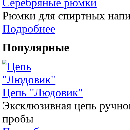
Серебряные рюмки
Рюмки для спиртных напи
Подробнее
Популярные
Цепь "Людовик"
Эксклюзивная цепь ручной
пробы