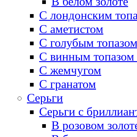
В белом золоте
С лондонским топ
С аметистом
C голубым топазо
С винным топазом 
С жемчугом
С гранатом
Серьги
Серьги с бриллиан
В розовом золот