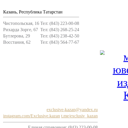
Казань, Республика Татарстан
Чистопольская, 16
Тел: (843) 223-00-08
Рихарда Зорге, 67
Тел: (843) 268-25-24
Бутлерова, 29
Тел: (843) 238-42-50
Восстания, 62
Тел: (843) 564-77-67
exclusive-kazan@yandex.ru
instagram.com/Exclusive.kazan
t.me/exclusiv_kazan
Единая справочная: (843) 223-00-08