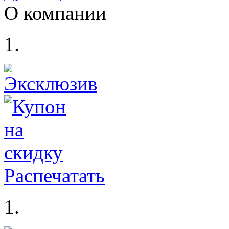
О компании
Распечатать