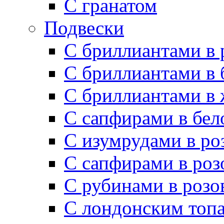
С гранатом
Подвески
С бриллиантами в 
С бриллиантами в 
С бриллиантами в 
С сапфирами в бел
С изумрудами в ро
С сапфирами в роз
С рубинами в розо
С лондонским топ