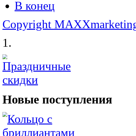
В конец
Copyright MAXXmarketin
Новые поступления