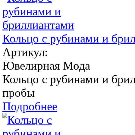
Кольцо с рубинами и бри
Артикул:
Ювелирная Мода
Кольцо с рубинами и брил
пробы
Подробнее