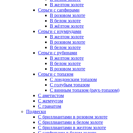
В желтом золоте
Серьги с сапфирами
В розовом золоте
В белом золоте
В жёлтом золоте
Серьги с изумрудами
В желтом золоте
В розовом золоте
В белом золоте
Серьги с рубинами
В желтом золоте
В белом золоте
В розовом золоте
Серьги с топазом
С лондонским топазом
С голубым топазом
С винным топазом (раух-топазом)
С аметистом
С жемчугом
С гранатом
Подвески
С бриллиантами в розовом золоте
С бриллиантами в белом золоте
С бриллиантами в желтом золоте
С сапфирами в белом золоте