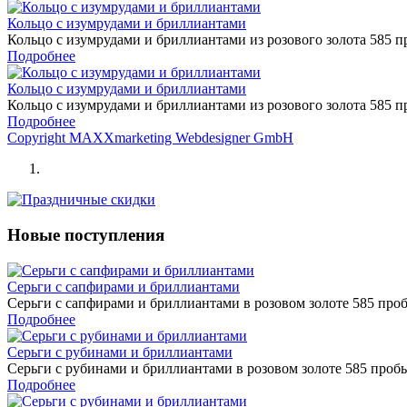
Кольцо с изумрудами и бриллиантами
Кольцо с изумрудами и бриллиантами из розового золота 585 
Подробнее
Кольцо с изумрудами и бриллиантами
Кольцо с изумрудами и бриллиантами из розового золота 585 
Подробнее
Copyright MAXXmarketing Webdesigner GmbH
Новые поступления
Серьги с сапфирами и бриллиантами
Серьги с сапфирами и бриллиантами в розовом золоте 585 про
Подробнее
Серьги с рубинами и бриллиантами
Серьги с рубинами и бриллиантами в розовом золоте 585 проб
Подробнее