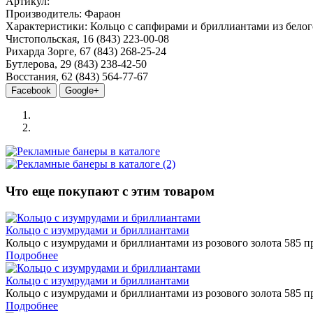
Артикул:
Производитель:
Фараон
Характеристики:
Кольцо с сапфирами и бриллиантами из белог
Чистопольская, 16
(843) 223-00-08
Рихарда Зорге, 67
(843) 268-25-24
Бутлерова, 29
(843) 238-42-50
Восстания, 62
(843) 564-77-67
Facebook
Google+
Что еще покупают с этим товаром
Кольцо с изумрудами и бриллиантами
Кольцо с изумрудами и бриллиантами из розового золота 585 
Подробнее
Кольцо с изумрудами и бриллиантами
Кольцо с изумрудами и бриллиантами из розового золота 585 
Подробнее