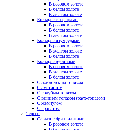
В розовом золоте
В белом золоте
В желтом золоте
Кольца с сапфирами
В розовом золоте
В белом золоте
В желтом золоте
Кольца с изумрудами
В розовом золоте
В желтом золоте
В белом золоте
Кольца с рубинами
В розовом золоте
В желтом золоте
В белом золоте
С лондонским топазом
С аметистом
C голубым топазом
С винным топазом (раух-топазом)
С жемчугом
С гранатом
Серьги
Серьги с бриллиантами
В розовом золоте
В белом золоте