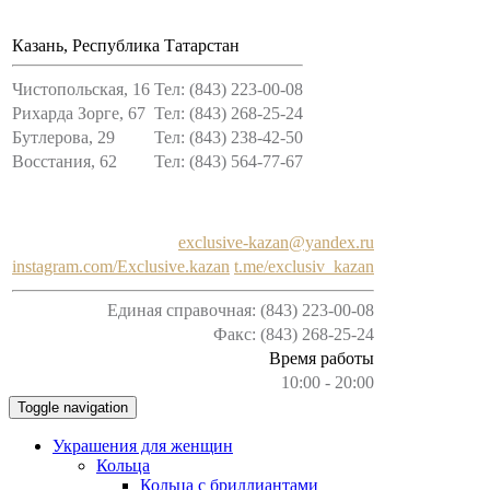
Казань, Республика Татарстан
Чистопольская, 16
Тел: (843) 223-00-08
Рихарда Зорге, 67
Тел: (843) 268-25-24
Бутлерова, 29
Тел: (843) 238-42-50
Восстания, 62
Тел: (843) 564-77-67
exclusive-kazan@yandex.ru
instagram.com/Exclusive.kazan
t.me/exclusiv_kazan
Единая справочная: (843) 223-00-08
Факс: (843) 268-25-24
Время работы
10:00 - 20:00
Toggle navigation
Украшения для женщин
Кольца
Кольца с бриллиантами