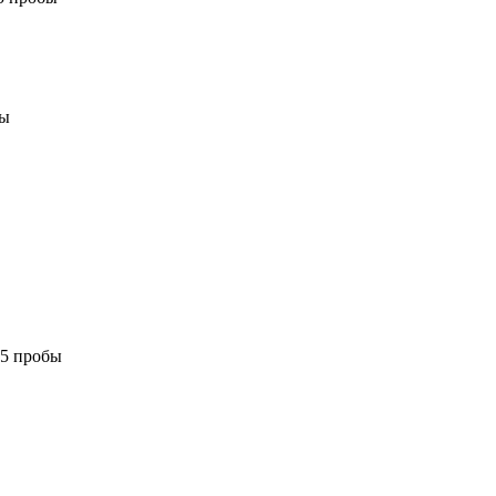
бы
85 пробы