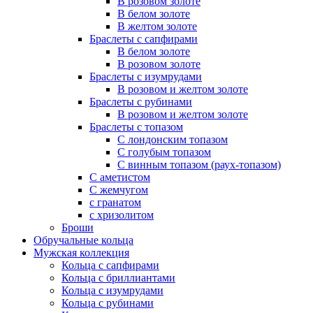
В розовом золоте
В белом золоте
В желтом золоте
Браслеты с сапфирами
В белом золоте
В розовом золоте
Браслеты с изумрудами
В розовом и желтом золоте
Браслеты с рубинами
В розовом и желтом золоте
Браслеты с топазом
С лондонским топазом
С голубым топазом
С винным топазом (раух-топазом)
С аметистом
С жемчугом
с гранатом
с хризолитом
Броши
Обручальные кольца
Мужская коллекция
Кольца с сапфирами
Кольца с бриллиантами
Кольца с изумрудами
Кольца с рубинами