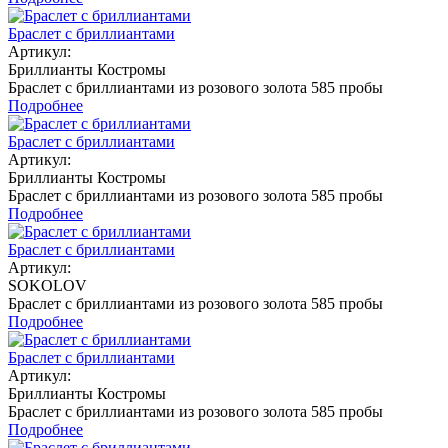
Браслет с бриллиантами
Артикул:
Бриллианты Костромы
Браслет с бриллиантами из розового золота 585 пробы
Подробнее
Браслет с бриллиантами
Артикул:
Бриллианты Костромы
Браслет с бриллиантами из розового золота 585 пробы
Подробнее
Браслет с бриллиантами
Артикул:
SOKOLOV
Браслет с бриллиантами из розового золота 585 пробы
Подробнее
Браслет с бриллиантами
Артикул:
Бриллианты Костромы
Браслет с бриллиантами из розового золота 585 пробы
Подробнее