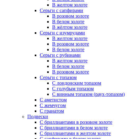
В желтом золоте
Серьги с сапфирами
В розовом золоте
В белом золоте
В жёлтом золоте
Серьги с изумрудами
В желтом золоте
В розовом золоте
В белом золоте
Серьги с рубинами
В желтом золоте
В белом золоте
В розовом золоте
Серьги с топазом
С лондонским топазом
С голубым топазом
С винным топазом (раух-топазом)
С аметистом
С жемчугом
С гранатом
Подвески
С бриллиантами в розовом золоте
С бриллиантами в белом золоте
С бриллиантами в желтом золоте
С сапфирами в белом золоте