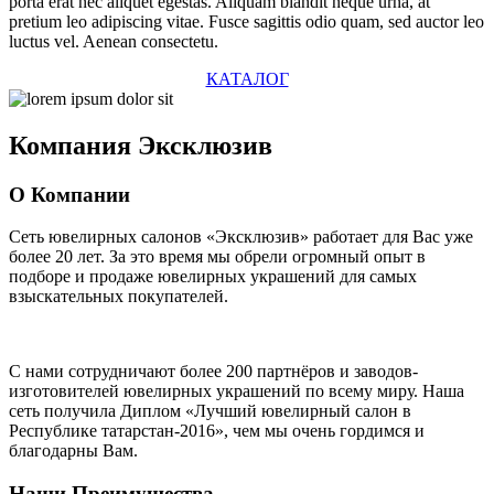
porta erat nec aliquet egestas. Aliquam blandit neque urna, at
pretium leo adipiscing vitae. Fusce sagittis odio quam, sed auctor leo
luctus vel. Aenean consectetu.
КАТАЛОГ
Компания
Эксклюзив
О Компании
Сеть ювелирных салонов «Эксклюзив» работает для Вас уже
более 20 лет
. За это время мы обрели огромный опыт в
подборе и продаже ювелирных украшений для самых
взыскательных покупателей.
С нами сотрудничают
более 200 партнёров
и заводов-
изготовителей ювелирных украшений по всему миру. Наша
сеть получила Диплом
«Лучший ювелирный салон в
Республике татарстан-2016»
, чем мы очень гордимся и
благодарны Вам.
Наши Преимущества