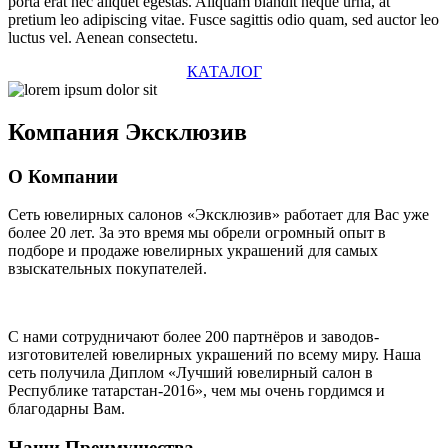
porta erat nec aliquet egestas. Aliquam blandit neque urna, at
pretium leo adipiscing vitae. Fusce sagittis odio quam, sed auctor leo
luctus vel. Aenean consectetu.
КАТАЛОГ
Компания
Эксклюзив
О Компании
Сеть ювелирных салонов «Эксклюзив» работает для Вас уже
более 20 лет
. За это время мы обрели огромный опыт в
подборе и продаже ювелирных украшений для самых
взыскательных покупателей.
С нами сотрудничают
более 200 партнёров
и заводов-
изготовителей ювелирных украшений по всему миру. Наша
сеть получила Диплом
«Лучший ювелирный салон в
Республике татарстан-2016»
, чем мы очень гордимся и
благодарны Вам.
Наши Преимущества