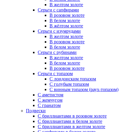
В желтом золоте
Серьги с сапфирами
В розовом золоте
В белом золоте
В жёлтом золоте
Серьги с изумрудами
В желтом золоте
В розовом золоте
В белом золоте
Серьги с рубинами
В желтом золоте
В белом золоте
В розовом золоте
Серьги с топазом
С лондонским топазом
С голубым топазом
С винным топазом (раух-топазом)
С аметистом
С жемчугом
С гранатом
Подвески
С бриллиантами в розовом золоте
С бриллиантами в белом золоте
С бриллиантами в желтом золоте
С сапфирами в белом золоте