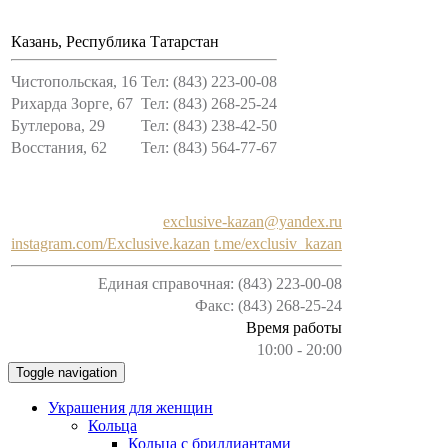
Казань, Республика Татарстан
Чистопольская, 16
Тел: (843) 223-00-08
Рихарда Зорге, 67
Тел: (843) 268-25-24
Бутлерова, 29
Тел: (843) 238-42-50
Восстания, 62
Тел: (843) 564-77-67
exclusive-kazan@yandex.ru
instagram.com/Exclusive.kazan
t.me/exclusiv_kazan
Единая справочная: (843) 223-00-08
Факс: (843) 268-25-24
Время работы
10:00 - 20:00
Toggle navigation
Украшения для женщин
Кольца
Кольца с бриллиантами