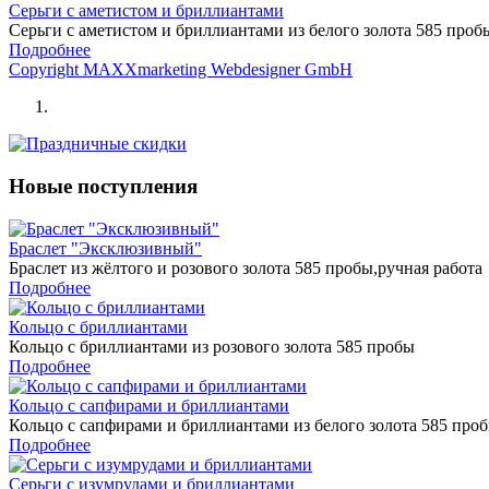
Серьги с аметистом и бриллиантами
Серьги с аметистом и бриллиантами из белого золота 585 проб
Подробнее
Copyright MAXXmarketing Webdesigner GmbH
Новые поступления
Браслет "Эксклюзивный"
Браслет из жёлтого и розового золота 585 пробы,ручная работа
Подробнее
Кольцо с бриллиантами
Кольцо с бриллиантами из розового золота 585 пробы
Подробнее
Кольцо с сапфирами и бриллиантами
Кольцо с сапфирами и бриллиантами из белого золота 585 про
Подробнее
Серьги с изумрудами и бриллиантами