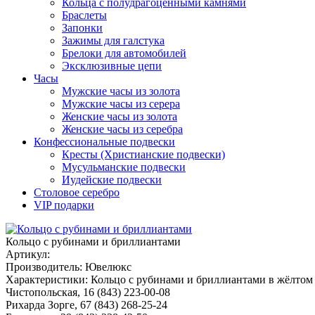
Кольца с полудрагоценными камнями
Браслеты
Запонки
Зажимы для галстука
Брелоки для автомобилей
Эксклюзивные цепи
Часы
Мужские часы из золота
Мужские часы из серера
Женские часы из золота
Женские часы из серебра
Конфессиональные подвески
Кресты (Христианские подвески)
Мусульманские подвески
Иудейские подвески
Столовое серебро
VIP подарки
Кольцо с рубинами и бриллиантами
Артикул:
Производитель:
Ювелюкс
Характеристики:
Кольцо с рубинами и бриллиантами в жёлтом 
Чистопольская, 16
(843) 223-00-08
Рихарда Зорге, 67
(843) 268-25-24