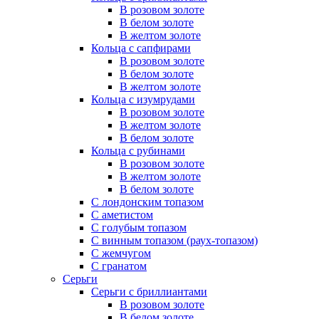
В розовом золоте
В белом золоте
В желтом золоте
Кольца с сапфирами
В розовом золоте
В белом золоте
В желтом золоте
Кольца с изумрудами
В розовом золоте
В желтом золоте
В белом золоте
Кольца с рубинами
В розовом золоте
В желтом золоте
В белом золоте
С лондонским топазом
С аметистом
C голубым топазом
С винным топазом (раух-топазом)
С жемчугом
С гранатом
Серьги
Серьги с бриллиантами
В розовом золоте
В белом золоте