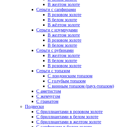
В желтом золоте
Серьги с сапфирами
В розовом золоте
В белом золоте
В жёлтом золоте
Серьги с изумрудами
В желтом золоте
В розовом золоте
В белом золоте
Серьги с рубинами
В желтом золоте
В белом золоте
В розовом золоте
Серьги с топазом
С лондонским топазом
С голубым топазом
С винным топазом (раух-топазом)
С аметистом
С жемчугом
С гранатом
Подвески
С бриллиантами в розовом золоте
С бриллиантами в белом золоте
С бриллиантами в желтом золоте
С сапфирами в белом золоте