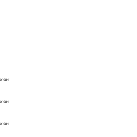
пробы
пробы
пробы