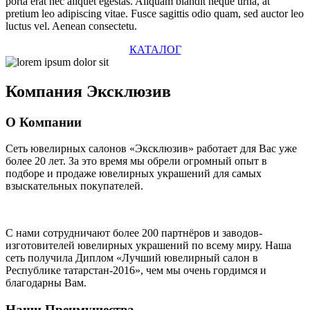
porta erat nec aliquet egestas. Aliquam blandit neque urna, at
pretium leo adipiscing vitae. Fusce sagittis odio quam, sed auctor leo
luctus vel. Aenean consectetu.
КАТАЛОГ
Компания
Эксклюзив
О Компании
Сеть ювелирных салонов «Эксклюзив» работает для Вас уже
более 20 лет
. За это время мы обрели огромный опыт в
подборе и продаже ювелирных украшений для самых
взыскательных покупателей.
С нами сотрудничают
более 200 партнёров
и заводов-
изготовителей ювелирных украшений по всему миру. Наша
сеть получила Диплом
«Лучший ювелирный салон в
Республике татарстан-2016»
, чем мы очень гордимся и
благодарны Вам.
Наши Преимущества