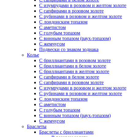
С изумрудами в розовом и желтом золоте
С сапфирами в розовом золоте
С рубинами в розовом и желтом золоте
С лондонским топазом
С аметистом
С голубым топазом
С винным топазом (раух-топазом)
С жемчугом
Подвески со знаком зодиака
Колье
С бриллиантами в розовом золоте
С бриллиантами в белом золоте
С бриллиантами в желтом золоте
С сапфирами в белом золоте
С сапфирами в розовом золоте
С изумрудами в розовом и желтом золоте
С рубинами в розовом и желтом золоте
С лондонским топазом
С аметистом
С голубым топазом
С винным топазом (раух-топазом)
С жемчугом
Браслеты
Браслеты с бриллиантами