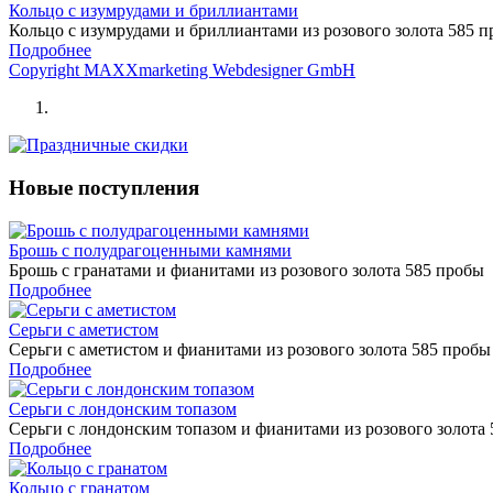
Кольцо с изумрудами и бриллиантами
Кольцо с изумрудами и бриллиантами из розового золота 585 
Подробнее
Copyright MAXXmarketing Webdesigner GmbH
Новые поступления
Брошь с полудрагоценными камнями
Брошь с гранатами и фианитами из розового золота 585 пробы
Подробнее
Серьги с аметистом
Серьги с аметистом и фианитами из розового золота 585 пробы
Подробнее
Серьги с лондонским топазом
Серьги с лондонским топазом и фианитами из розового золота
Подробнее
Кольцо с гранатом