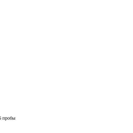
5 пробы