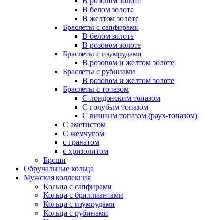
В розовом золоте
В белом золоте
В желтом золоте
Браслеты с сапфирами
В белом золоте
В розовом золоте
Браслеты с изумрудами
В розовом и желтом золоте
Браслеты с рубинами
В розовом и желтом золоте
Браслеты с топазом
С лондонским топазом
С голубым топазом
С винным топазом (раух-топазом)
С аметистом
С жемчугом
с гранатом
с хризолитом
Броши
Обручальные кольца
Мужская коллекция
Кольца с сапфирами
Кольца с бриллиантами
Кольца с изумрудами
Кольца с рубинами