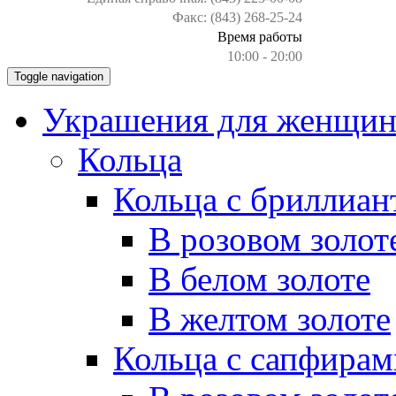
Факс: (843) 268-25-24
Время работы
10:00 - 20:00
Toggle navigation
Украшения для женщи
Кольца
Кольца с бриллиан
В розовом золот
В белом золоте
В желтом золоте
Кольца с сапфирам