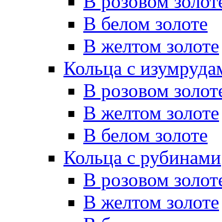
В розовом золот
В белом золоте
В желтом золоте
Кольца с изумруда
В розовом золот
В желтом золоте
В белом золоте
Кольца с рубинами
В розовом золот
В желтом золоте