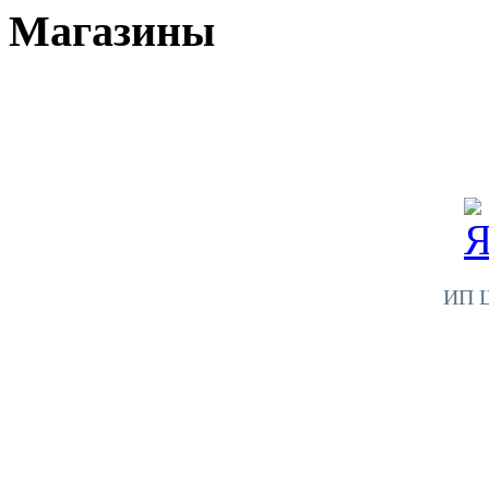
Магазины
ИП Ш