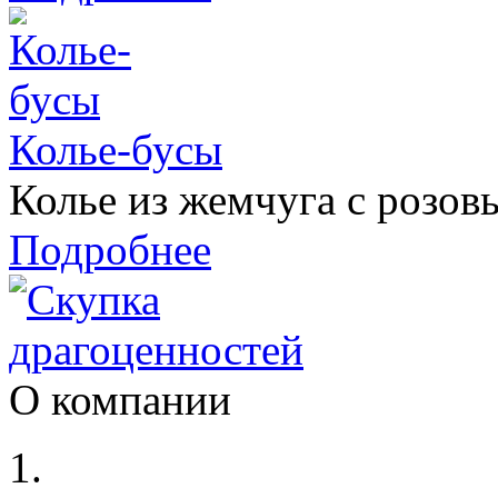
Колье-бусы
Колье из жемчуга с розов
Подробнее
О компании