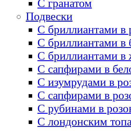
С гранатом
Подвески
С бриллиантами в 
С бриллиантами в 
С бриллиантами в 
С сапфирами в бел
С изумрудами в ро
С сапфирами в роз
С рубинами в розо
С лондонским топ