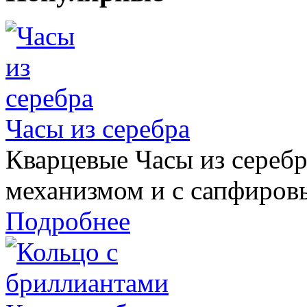
Часы из серебра
Кварцевые Часы из сереб
механизмом и с сапфиров
Подробнее