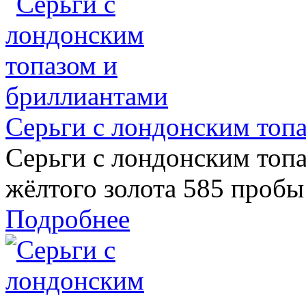
Серьги с лондонским топ
Серьги с лондонским топ
жёлтого золота 585 пробы
Подробнее