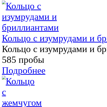
Кольцо с изумрудами и б
Кольцо с изумрудами и бр
585 пробы
Подробнее