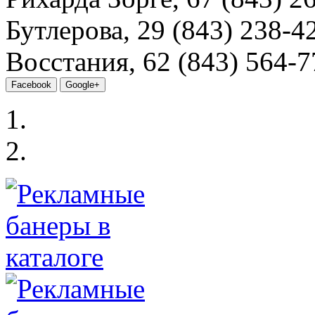
Бутлерова, 29
(843) 238-4
Восстания, 62
(843) 564-7
Facebook
Google+