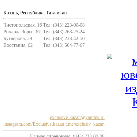
Казань, Республика Татарстан
Чистопольская, 16
Тел: (843) 223-00-08
Рихарда Зорге, 67
Тел: (843) 268-25-24
Бутлерова, 29
Тел: (843) 238-42-50
Восстания, 62
Тел: (843) 564-77-67
exclusive-kazan@yandex.ru
instagram.com/Exclusive.kazan
t.me/exclusiv_kazan
Единая справочная: (843) 223-00-08