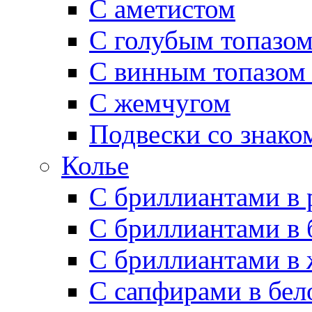
С аметистом
С голубым топазо
С винным топазом 
С жемчугом
Подвески со знако
Колье
С бриллиантами в 
С бриллиантами в 
С бриллиантами в 
С сапфирами в бел