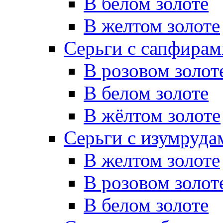
В белом золоте
В желтом золоте
Серьги с сапфирам
В розовом золот
В белом золоте
В жёлтом золоте
Серьги с изумруда
В желтом золоте
В розовом золот
В белом золоте