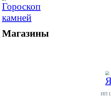
Магазины
ИП Ш