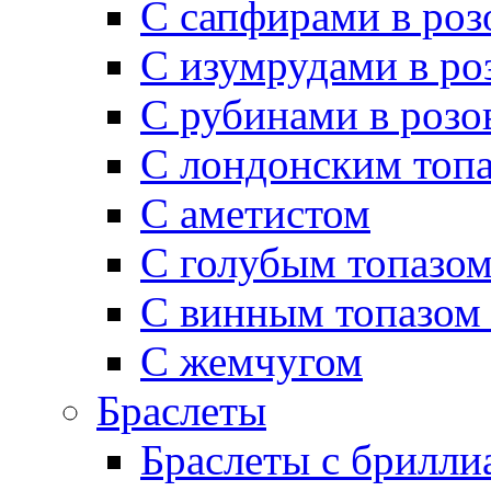
С сапфирами в роз
С изумрудами в ро
С рубинами в розо
С лондонским топ
С аметистом
С голубым топазо
С винным топазом 
С жемчугом
Браслеты
Браслеты с брилли