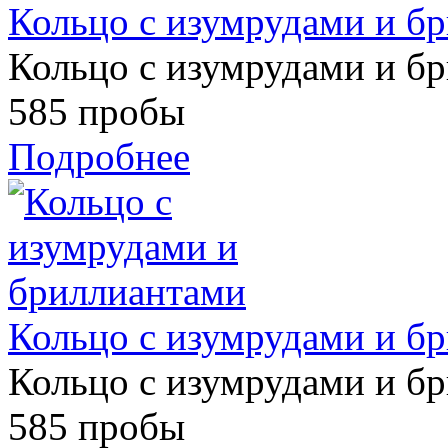
Кольцо с изумрудами и б
Кольцо с изумрудами и бр
585 пробы
Подробнее
Кольцо с изумрудами и б
Кольцо с изумрудами и бр
585 пробы