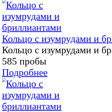
Кольцо с изумрудами и б
Кольцо с изумрудами и бр
585 пробы
Подробнее