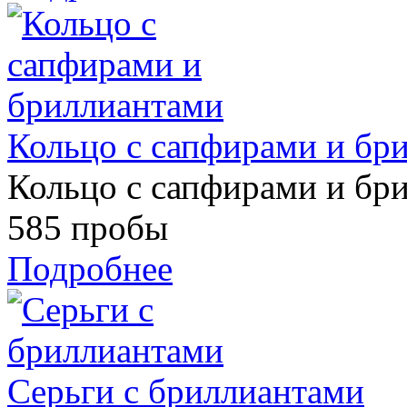
Кольцо с сапфирами и бр
Кольцо с сапфирами и бри
585 пробы
Подробнее
Серьги с бриллиантами