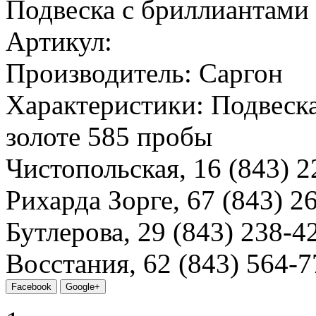
Подвеска с бриллиантами
Артикул:
Производитель:
Саргон
Характеристики:
Подвеска
золоте 585 пробы
Чистопольская, 16
(843) 2
Рихарда Зорге, 67
(843) 2
Бутлерова, 29
(843) 238-4
Восстания, 62
(843) 564-7
Facebook
Google+