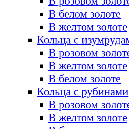
В розовом золот
В белом золоте
В желтом золоте
Кольца с изумруда
В розовом золот
В желтом золоте
В белом золоте
Кольца с рубинами
В розовом золот
В желтом золоте