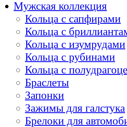
Мужская коллекция
Кольца с сапфирами
Кольца с бриллианта
Кольца с изумрудами
Кольца с рубинами
Кольца с полудраго
Браслеты
Запонки
Зажимы для галстука
Брелоки для автомоб