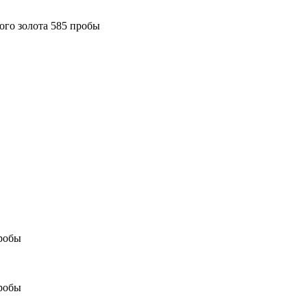
ого золота 585 пробы
пробы
пробы