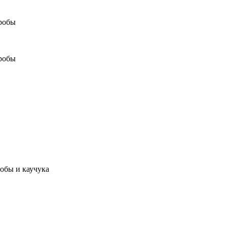
пробы
пробы
обы и каучука