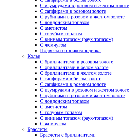
С изумрудами в розовом и желтом золоте
С сапфирами в розовом золоте
С рубинами в розовом и желтом золоте
С лондонским топазом
С аметистом
С голубым топазом
С винным топазом (раух-топазом)
С жемчугом
Подвески со знаком зодиака
Колье
С бриллиантами в розовом золоте
С бриллиантами в белом золоте
С бриллиантами в желтом золоте
С сапфирами в белом золоте
С сапфирами в розовом золоте
С изумрудами в розовом и желтом золоте
С рубинами в розовом и желтом золоте
С лондонским топазом
С аметистом
С голубым топазом
С винным топазом (раух-топазом)
С жемчугом
Браслеты
Браслеты с бриллиантами