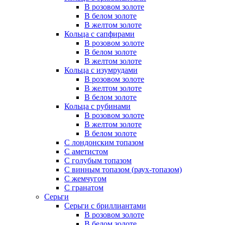
В розовом золоте
В белом золоте
В желтом золоте
Кольца с сапфирами
В розовом золоте
В белом золоте
В желтом золоте
Кольца с изумрудами
В розовом золоте
В желтом золоте
В белом золоте
Кольца с рубинами
В розовом золоте
В желтом золоте
В белом золоте
С лондонским топазом
С аметистом
C голубым топазом
С винным топазом (раух-топазом)
С жемчугом
С гранатом
Серьги
Серьги с бриллиантами
В розовом золоте
В белом золоте