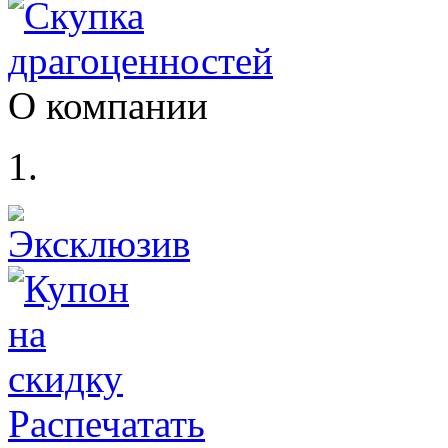
О компании
Распечатать