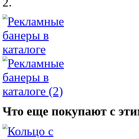
Что еще покупают с эти