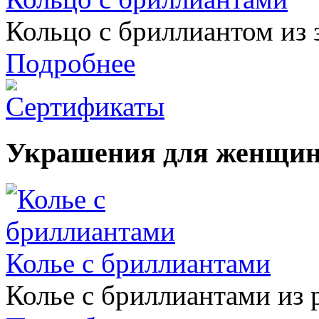
Кольцо с бриллиантом из 
Подробнее
Украшения для женщи
Колье с бриллиантами
Колье с бриллиантами из 