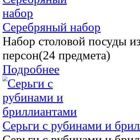
Серебряный набор
Набор столовой посуды из
персон(24 предмета)
Подробнее
Серьги с рубинами и бри
Серьги с рубинами и брил