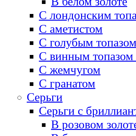
В белом золоте
С лондонским топ
С аметистом
C голубым топазо
С винным топазом 
С жемчугом
С гранатом
Серьги
Серьги с бриллиан
В розовом золот