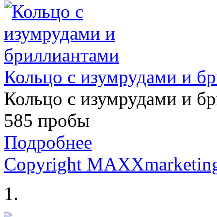
Кольцо с изумрудами и б
Кольцо с изумрудами и бр
585 пробы
Подробнее
Copyright MAXXmarketin