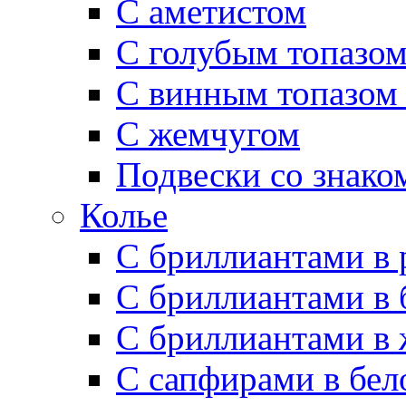
С аметистом
С голубым топазо
С винным топазом 
С жемчугом
Подвески со знако
Колье
С бриллиантами в 
С бриллиантами в 
С бриллиантами в 
С сапфирами в бел