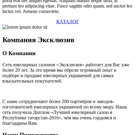
porta erat nec aliquet egestas. Aliquam blandit neque urna, at
pretium leo adipiscing vitae. Fusce sagittis odio quam, sed auctor leo
luctus vel. Aenean consectetu.
КАТАЛОГ
Компания
Эксклюзив
О Компании
Сеть ювелирных салонов «Эксклюзив» работает для Вас уже
более 20 лет
. За это время мы обрели огромный опыт в
подборе и продаже ювелирных украшений для самых
взыскательных покупателей.
С нами сотрудничают
более 200 партнёров
и заводов-
изготовителей ювелирных украшений по всему миру. Наша
сеть получила Диплом
«Лучший ювелирный салон в
Республике татарстан-2016»
, чем мы очень гордимся и
благодарны Вам.
Наши Преимущества