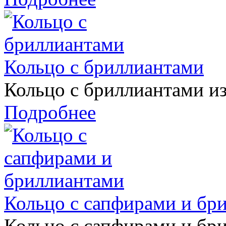
Кольцо с бриллиантами
Кольцо с бриллиантами из
Подробнее
Кольцо с сапфирами и бр
Кольцо с сапфирами и бри