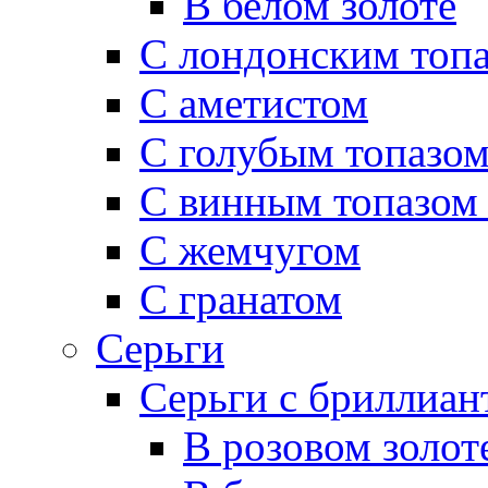
В белом золоте
С лондонским топ
С аметистом
C голубым топазо
С винным топазом 
С жемчугом
С гранатом
Серьги
Серьги с бриллиан
В розовом золот