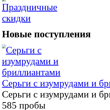
Новые поступления
Серьги с изумрудами и б
Серьги с изумрудами и бр
585 пробы