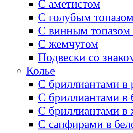
С аметистом
С голубым топазо
С винным топазом 
С жемчугом
Подвески со знако
Колье
С бриллиантами в 
С бриллиантами в 
С бриллиантами в 
С сапфирами в бел