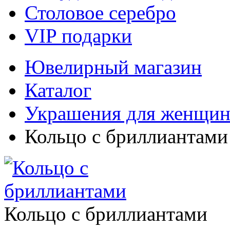
Столовое серебро
VIP подарки
Ювелирный магазин
Каталог
Украшения для женщи
Кольцо с бриллиантами
Кольцо с бриллиантами