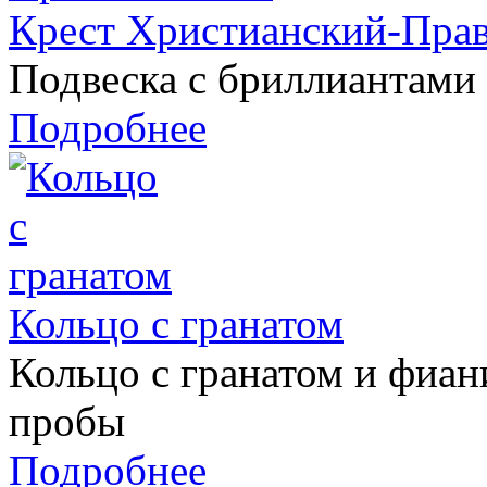
Крест Христианский-Пра
Подвеска с бриллиантами 
Подробнее
Кольцо с гранатом
Кольцо с гранатом и фиан
пробы
Подробнее