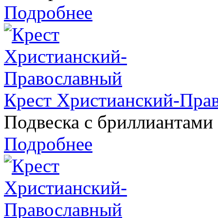
Подробнее
Крест Христианский-Пра
Подвеска с бриллиантами 
Подробнее