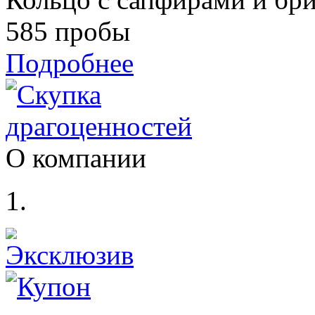
585 пробы
Подробнее
О компании