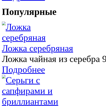
Популярные
Ложка серебряная
Ложка чайная из серебра 
Подробнее