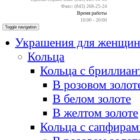
Факс: (843) 268-25-24
Время работы
10:00 - 20:00
Toggle navigation
Украшения для женщи
Кольца
Кольца с бриллиан
В розовом золот
В белом золоте
В желтом золоте
Кольца с сапфирам