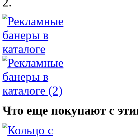
Что еще покупают с эти