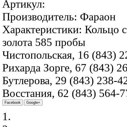
Артикул:
Производитель:
Фараон
Характеристики:
Кольцо с
золота 585 пробы
Чистопольская, 16
(843) 2
Рихарда Зорге, 67
(843) 2
Бутлерова, 29
(843) 238-4
Восстания, 62
(843) 564-7
Facebook
Google+