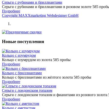
Серьги с рубинами и бриллиантами
Серьги с рубинами и бриллиантами в розовом золоте 585 проб
Подробнее
Copyright MAXXmarketing Webdesigner GmbH
Новые поступления
Кольцо с изумрудом
Кольцо с изумрудом из золота 585 пробы
Подробнее
Кольцо с бриллиантами
Кольцо с бриллиантами из жёлтого золота 585 пробы
Подробнее
Серьги с лондонским топазом
Серьги с лондонским топазом и фианитами из розового золота
Подробнее
Кольцо с аметистом