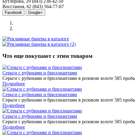
Бутлерова, 29
(843) 238-42-50
Восстания, 62
(843) 564-77-67
Facebook
Google+
Что еще покупают с этим товаром
Серьги с рубинами и бриллиантами
Серьги с рубинами и бриллиантами в розовом золоте 585 проб
Подробнее
Серьги с рубинами и бриллиантами
Серьги с рубинами и бриллиантами в розовом золоте 585 проб
Подробнее
Серьги с рубинами и бриллиантами
Серьги с рубинами и бриллиантами в розовом золоте 585 проб
Подробнее