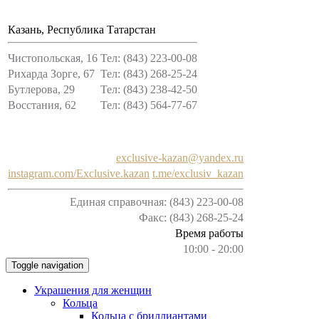
Казань, Республика Татарстан
Чистопольская, 16
Тел: (843) 223-00-08
Рихарда Зорге, 67
Тел: (843) 268-25-24
Бутлерова, 29
Тел: (843) 238-42-50
Восстания, 62
Тел: (843) 564-77-67
exclusive-kazan@yandex.ru
instagram.com/Exclusive.kazan
t.me/exclusiv_kazan
Единая справочная: (843) 223-00-08
Факс: (843) 268-25-24
Время работы
10:00 - 20:00
Toggle navigation
Украшения для женщин
Кольца
Кольца с бриллиантами