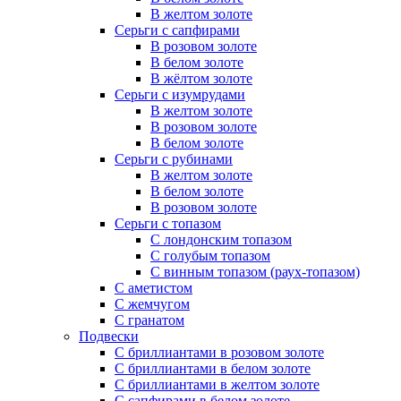
В желтом золоте
Серьги с сапфирами
В розовом золоте
В белом золоте
В жёлтом золоте
Серьги с изумрудами
В желтом золоте
В розовом золоте
В белом золоте
Серьги с рубинами
В желтом золоте
В белом золоте
В розовом золоте
Серьги с топазом
С лондонским топазом
С голубым топазом
С винным топазом (раух-топазом)
С аметистом
С жемчугом
С гранатом
Подвески
С бриллиантами в розовом золоте
С бриллиантами в белом золоте
С бриллиантами в желтом золоте
С сапфирами в белом золоте