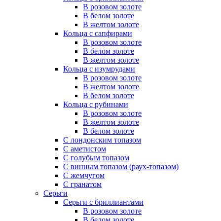
В розовом золоте
В белом золоте
В желтом золоте
Кольца с сапфирами
В розовом золоте
В белом золоте
В желтом золоте
Кольца с изумрудами
В розовом золоте
В желтом золоте
В белом золоте
Кольца с рубинами
В розовом золоте
В желтом золоте
В белом золоте
С лондонским топазом
С аметистом
C голубым топазом
С винным топазом (раух-топазом)
С жемчугом
С гранатом
Серьги
Серьги с бриллиантами
В розовом золоте
В белом золоте