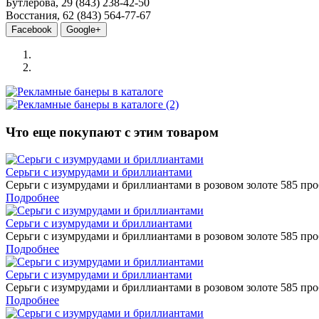
Бутлерова, 29
(843) 238-42-50
Восстания, 62
(843) 564-77-67
Facebook
Google+
Что еще покупают с этим товаром
Серьги с изумрудами и бриллиантами
Серьги с изумрудами и бриллиантами в розовом золоте 585 пр
Подробнее
Серьги с изумрудами и бриллиантами
Серьги с изумрудами и бриллиантами в розовом золоте 585 пр
Подробнее
Серьги с изумрудами и бриллиантами
Серьги с изумрудами и бриллиантами в розовом золоте 585 пр
Подробнее