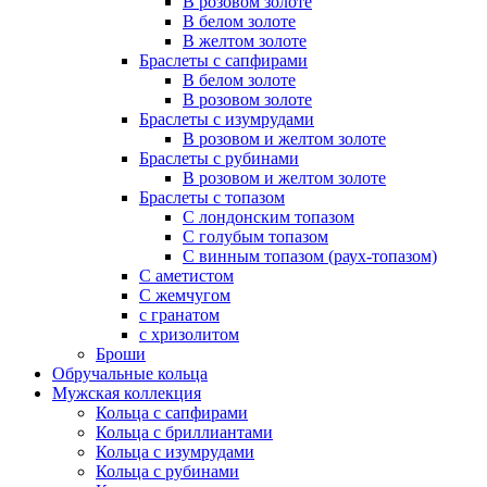
В розовом золоте
В белом золоте
В желтом золоте
Браслеты с сапфирами
В белом золоте
В розовом золоте
Браслеты с изумрудами
В розовом и желтом золоте
Браслеты с рубинами
В розовом и желтом золоте
Браслеты с топазом
С лондонским топазом
С голубым топазом
С винным топазом (раух-топазом)
С аметистом
С жемчугом
с гранатом
с хризолитом
Броши
Обручальные кольца
Мужская коллекция
Кольца с сапфирами
Кольца с бриллиантами
Кольца с изумрудами
Кольца с рубинами