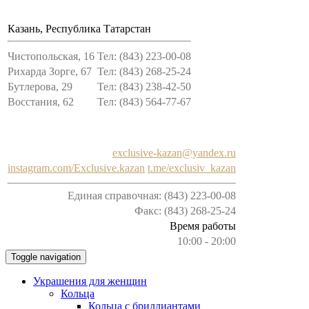
Казань, Республика Татарстан
Чистопольская, 16
Тел: (843) 223-00-08
Рихарда Зорге, 67
Тел: (843) 268-25-24
Бутлерова, 29
Тел: (843) 238-42-50
Восстания, 62
Тел: (843) 564-77-67
exclusive-kazan@yandex.ru
instagram.com/Exclusive.kazan
t.me/exclusiv_kazan
Единая справочная: (843) 223-00-08
Факс: (843) 268-25-24
Время работы
10:00 - 20:00
Toggle navigation
Украшения для женщин
Кольца
Кольца с бриллиантами