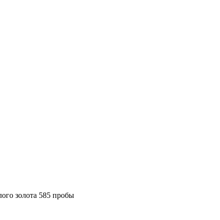
лого золота 585 пробы