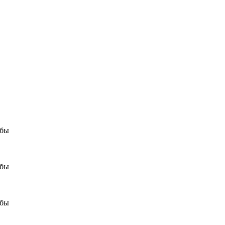
обы
обы
обы