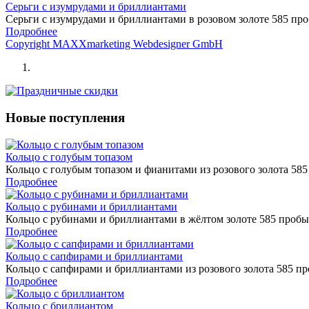
Серьги с изумрудами и бриллиантами
Серьги с изумрудами и бриллиантами в розовом золоте 585 пр
Подробнее
Copyright MAXXmarketing Webdesigner GmbH
Новые поступления
Кольцо с голубым топазом
Кольцо с голубым топазом и фианитами из розового золота 58
Подробнее
Кольцо с рубинами и бриллиантами
Кольцо с рубинами и бриллиантами в жёлтом золоте 585 пробы
Подробнее
Кольцо с сапфирами и бриллиантами
Кольцо с сапфирами и бриллиантами из розового золота 585 п
Подробнее
Кольцо с бриллиантом