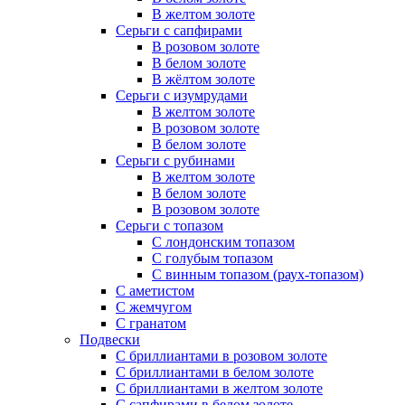
В желтом золоте
Серьги с сапфирами
В розовом золоте
В белом золоте
В жёлтом золоте
Серьги с изумрудами
В желтом золоте
В розовом золоте
В белом золоте
Серьги с рубинами
В желтом золоте
В белом золоте
В розовом золоте
Серьги с топазом
С лондонским топазом
С голубым топазом
С винным топазом (раух-топазом)
С аметистом
С жемчугом
С гранатом
Подвески
С бриллиантами в розовом золоте
С бриллиантами в белом золоте
С бриллиантами в желтом золоте
С сапфирами в белом золоте