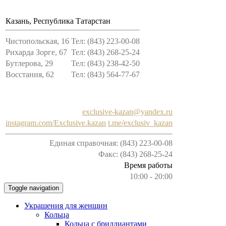
Казань, Республика Татарстан
Чистопольская, 16
Тел: (843) 223-00-08
Рихарда Зорге, 67
Тел: (843) 268-25-24
Бутлерова, 29
Тел: (843) 238-42-50
Восстания, 62
Тел: (843) 564-77-67
exclusive-kazan@yandex.ru
instagram.com/Exclusive.kazan
t.me/exclusiv_kazan
Единая справочная: (843) 223-00-08
Факс: (843) 268-25-24
Время работы
10:00 - 20:00
Toggle navigation
Украшения для женщин
Кольца
Кольца с бриллиантами