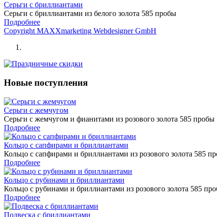
Серьги с бриллиантами
Серьги с бриллиантами из белого золота 585 пробы
Подробнее
Copyright MAXXmarketing Webdesigner GmbH
Новые поступления
Серьги с жемчугом
Серьги с жемчугом и фианитами из розового золота 585 пробы
Подробнее
Кольцо с сапфирами и бриллиантами
Кольцо с сапфирами и бриллиантами из розового золота 585 п
Подробнее
Кольцо с рубинами и бриллиантами
Кольцо с рубинами и бриллиантами из розового золота 585 пр
Подробнее
Подвеска с бриллиантами