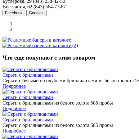
Бутлерова, 29
(843) 238-42-50
Восстания, 62
(843) 564-77-67
Facebook
Google+
Что еще покупают с этим товаром
Серьги с бриллиантами
Серьги с белыми и голубыми бриллиантами из белого золота 5
Подробнее
Серьги с бриллиантами
Серьги с бриллиантами из белого золота 585 пробы
Подробнее
Серьги с бриллиантами
Серьги с бриллиантами из белого золота 585 пробы
Подробнее