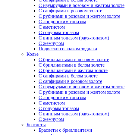
С изумрудами в розовом и желтом золоте
С сапфирами в розовом золоте
С рубинами в розовом и желтом золоте
С лондонским топазом
С аметистом
С голубым топазом
С винным топазом (раух-топазом)
С жемчугом
Подвески со знаком зодиака
Колье
С бриллиантами в розовом золоте
С бриллиантами в белом золоте
С бриллиантами в желтом золоте
С сапфирами в белом золоте
С сапфирами в розовом золоте
С изумрудами в розовом и желтом золоте
С рубинами в розовом и желтом золоте
С лондонским топазом
С аметистом
С голубым топазом
С винным топазом (раух-топазом)
С жемчугом
Браслеты
Браслеты с бриллиантами