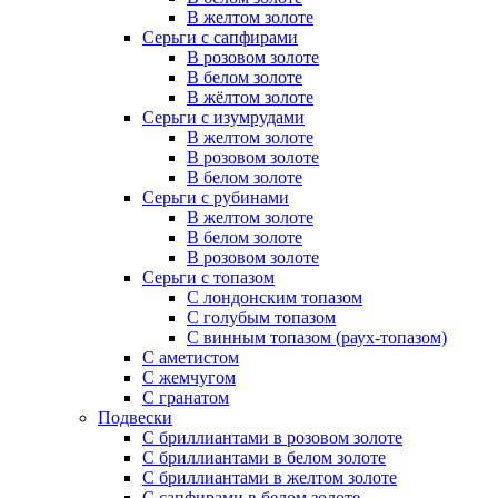
В желтом золоте
Серьги с сапфирами
В розовом золоте
В белом золоте
В жёлтом золоте
Серьги с изумрудами
В желтом золоте
В розовом золоте
В белом золоте
Серьги с рубинами
В желтом золоте
В белом золоте
В розовом золоте
Серьги с топазом
С лондонским топазом
С голубым топазом
С винным топазом (раух-топазом)
С аметистом
С жемчугом
С гранатом
Подвески
С бриллиантами в розовом золоте
С бриллиантами в белом золоте
С бриллиантами в желтом золоте
С сапфирами в белом золоте