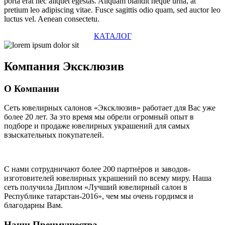
porta erat nec aliquet egestas. Aliquam blandit neque urna, at
pretium leo adipiscing vitae. Fusce sagittis odio quam, sed auctor leo
luctus vel. Aenean consectetu.
КАТАЛОГ
Компания
Эксклюзив
О Компании
Сеть ювелирных салонов «Эксклюзив» работает для Вас уже
более 20 лет
. За это время мы обрели огромный опыт в
подборе и продаже ювелирных украшений для самых
взыскательных покупателей.
С нами сотрудничают
более 200 партнёров
и заводов-
изготовителей ювелирных украшений по всему миру. Наша
сеть получила Диплом
«Лучший ювелирный салон в
Республике татарстан-2016»
, чем мы очень гордимся и
благодарны Вам.
Наши Преимущества