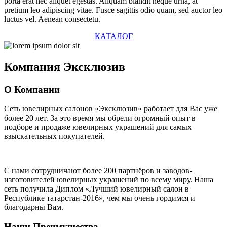
porta erat nec aliquet egestas. Aliquam blandit neque urna, at
pretium leo adipiscing vitae. Fusce sagittis odio quam, sed auctor leo
luctus vel. Aenean consectetu.
КАТАЛОГ
Компания
Эксклюзив
О Компании
Сеть ювелирных салонов «Эксклюзив» работает для Вас уже
более 20 лет
. За это время мы обрели огромный опыт в
подборе и продаже ювелирных украшений для самых
взыскательных покупателей.
С нами сотрудничают
более 200 партнёров
и заводов-
изготовителей ювелирных украшений по всему миру. Наша
сеть получила Диплом
«Лучший ювелирный салон в
Республике татарстан-2016»
, чем мы очень гордимся и
благодарны Вам.
Наши Преимущества