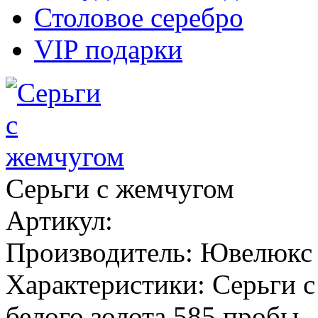
Столовое серебро
VIP подарки
Серьги с жемчугом
Артикул:
Производитель:
Ювелюкс
Характеристики:
Серьги с
белого золота 585 пробы