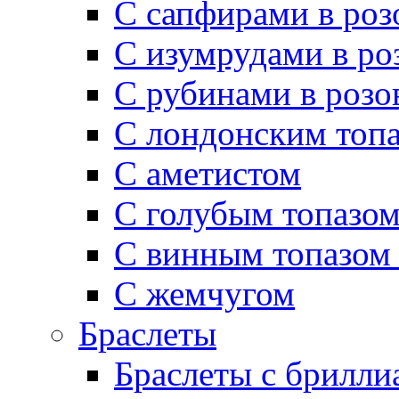
С сапфирами в роз
С изумрудами в ро
С рубинами в розо
С лондонским топ
С аметистом
С голубым топазо
С винным топазом 
С жемчугом
Браслеты
Браслеты с брилли