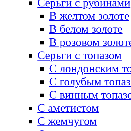
Серьги с рубинами
В желтом золоте
В белом золоте
В розовом золот
Серьги с топазом
С лондонским т
С голубым топа
С винным топазо
С аметистом
С жемчугом