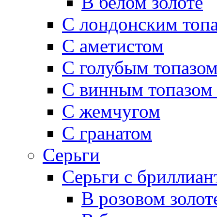
В белом золоте
С лондонским топ
С аметистом
C голубым топазо
С винным топазом 
С жемчугом
С гранатом
Серьги
Серьги с бриллиан
В розовом золот