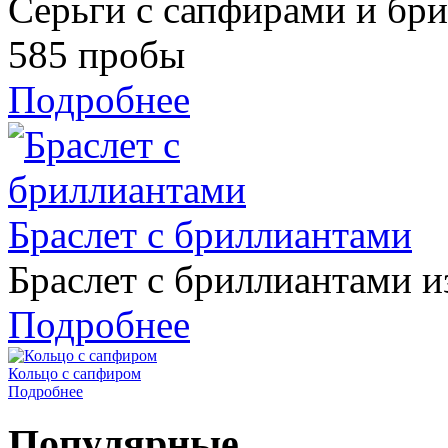
Серьги с сапфирами и бри
585 пробы
Подробнее
Браслет с бриллиантами
Браслет с бриллиантами и
Подробнее
Кольцо с сапфиром
Подробнее
Популярные