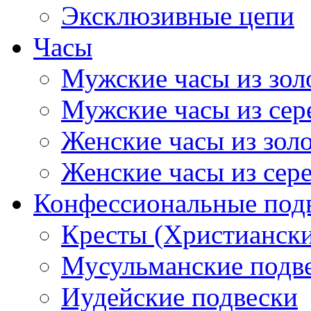
Эксклюзивные цепи
Часы
Мужские часы из зол
Мужские часы из сер
Женские часы из зол
Женские часы из сер
Конфессиональные под
Кресты (Христиански
Мусульманские подв
Иудейские подвески