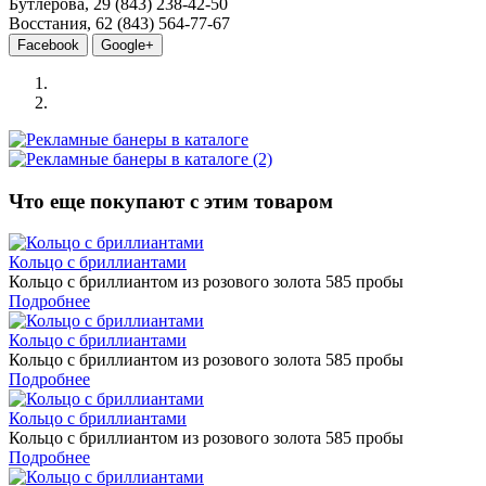
Бутлерова, 29
(843) 238-42-50
Восстания, 62
(843) 564-77-67
Facebook
Google+
Что еще покупают с этим товаром
Кольцо с бриллиантами
Кольцо с бриллиантом из розового золота 585 пробы
Подробнее
Кольцо с бриллиантами
Кольцо с бриллиантом из розового золота 585 пробы
Подробнее
Кольцо с бриллиантами
Кольцо с бриллиантом из розового золота 585 пробы
Подробнее