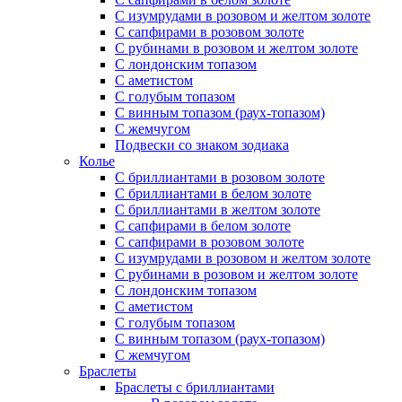
С изумрудами в розовом и желтом золоте
С сапфирами в розовом золоте
С рубинами в розовом и желтом золоте
С лондонским топазом
С аметистом
С голубым топазом
С винным топазом (раух-топазом)
С жемчугом
Подвески со знаком зодиака
Колье
С бриллиантами в розовом золоте
С бриллиантами в белом золоте
С бриллиантами в желтом золоте
С сапфирами в белом золоте
С сапфирами в розовом золоте
С изумрудами в розовом и желтом золоте
С рубинами в розовом и желтом золоте
С лондонским топазом
С аметистом
С голубым топазом
С винным топазом (раух-топазом)
С жемчугом
Браслеты
Браслеты с бриллиантами