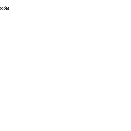
пробы