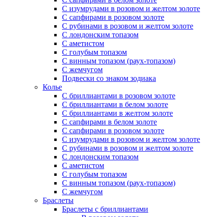
С изумрудами в розовом и желтом золоте
С сапфирами в розовом золоте
С рубинами в розовом и желтом золоте
С лондонским топазом
С аметистом
С голубым топазом
С винным топазом (раух-топазом)
С жемчугом
Подвески со знаком зодиака
Колье
С бриллиантами в розовом золоте
С бриллиантами в белом золоте
С бриллиантами в желтом золоте
С сапфирами в белом золоте
С сапфирами в розовом золоте
С изумрудами в розовом и желтом золоте
С рубинами в розовом и желтом золоте
С лондонским топазом
С аметистом
С голубым топазом
С винным топазом (раух-топазом)
С жемчугом
Браслеты
Браслеты с бриллиантами