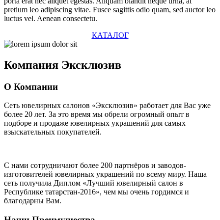
porta erat nec aliquet egestas. Aliquam blandit neque urna, at
pretium leo adipiscing vitae. Fusce sagittis odio quam, sed auctor leo
luctus vel. Aenean consectetu.
КАТАЛОГ
Компания
Эксклюзив
О Компании
Сеть ювелирных салонов «Эксклюзив» работает для Вас уже
более 20 лет
. За это время мы обрели огромный опыт в
подборе и продаже ювелирных украшений для самых
взыскательных покупателей.
С нами сотрудничают
более 200 партнёров
и заводов-
изготовителей ювелирных украшений по всему миру. Наша
сеть получила Диплом
«Лучший ювелирный салон в
Республике татарстан-2016»
, чем мы очень гордимся и
благодарны Вам.
Наши Преимущества