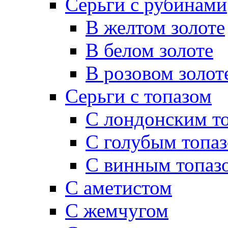
Серьги с рубинами
В желтом золоте
В белом золоте
В розовом золот
Серьги с топазом
С лондонским т
С голубым топа
С винным топазо
С аметистом
С жемчугом