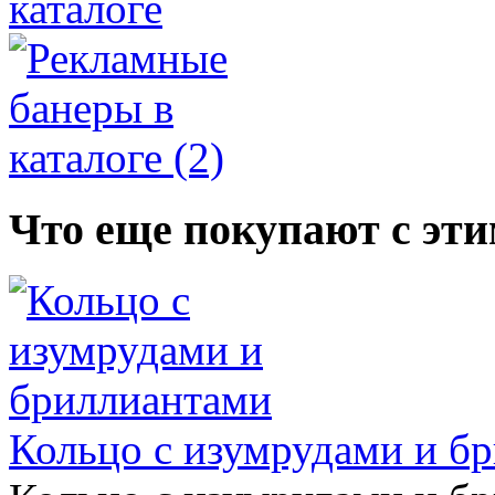
Что еще покупают с эти
Кольцо с изумрудами и б