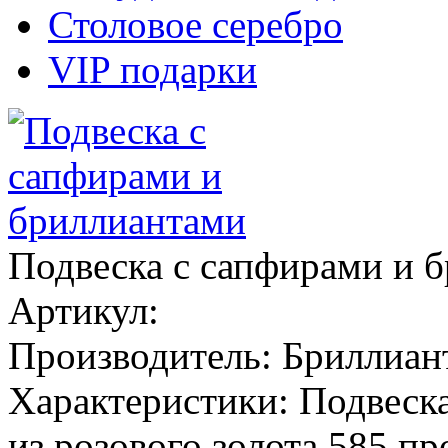
Столовое серебро
VIP подарки
Подвеска с сапфирами и 
Артикул:
Производитель:
Бриллиан
Характеристики:
Подвеска
из розового золота 585 п