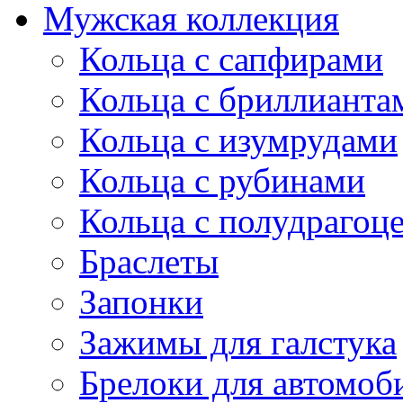
Мужская коллекция
Кольца с сапфирами
Кольца с бриллианта
Кольца с изумрудами
Кольца с рубинами
Кольца с полудраго
Браслеты
Запонки
Зажимы для галстука
Брелоки для автомоб