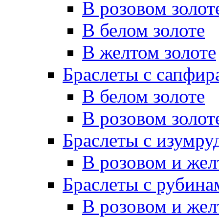
В розовом золот
В белом золоте
В желтом золоте
Браслеты с сапфир
В белом золоте
В розовом золот
Браслеты с изумру
В розовом и жел
Браслеты с рубина
В розовом и жел