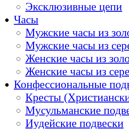
Эксклюзивные цепи
Часы
Мужские часы из зол
Мужские часы из сер
Женские часы из зол
Женские часы из сер
Конфессиональные под
Кресты (Христиански
Мусульманские подв
Иудейские подвески