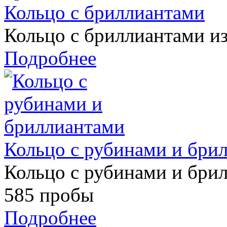
Кольцо с бриллиантами
Кольцо с бриллиантами из
Подробнее
Кольцо с рубинами и бри
Кольцо с рубинами и брил
585 пробы
Подробнее