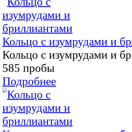
Кольцо с изумрудами и б
Кольцо с изумрудами и бр
585 пробы
Подробнее