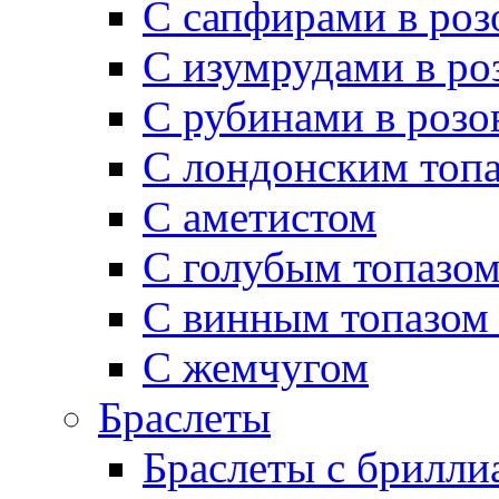
С сапфирами в роз
С изумрудами в ро
С рубинами в розо
С лондонским топ
С аметистом
С голубым топазо
С винным топазом 
С жемчугом
Браслеты
Браслеты с брилли