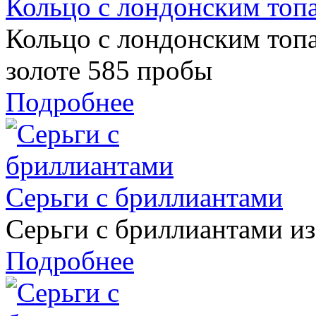
Кольцо с лондонским топ
Кольцо с лондонским топ
золоте 585 пробы
Подробнее
Серьги с бриллиантами
Серьги с бриллиантами из
Подробнее