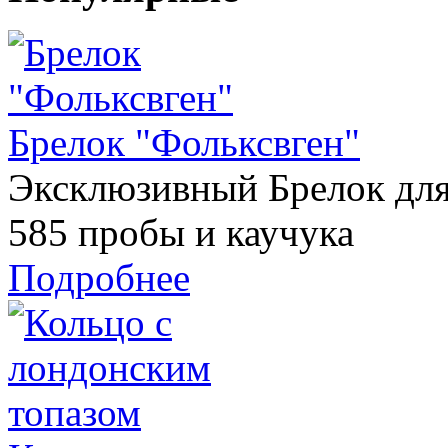
Брелок "Фольксвген"
Эксклюзивный Брелок для
585 пробы и каучука
Подробнее