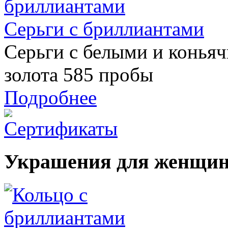
Серьги с бриллиантами
Серьги с белыми и конья
золота 585 пробы
Подробнее
Украшения для женщи