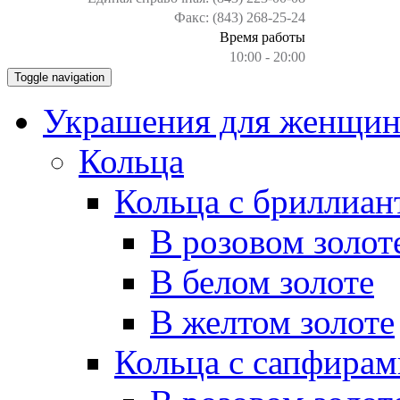
Факс: (843) 268-25-24
Время работы
10:00 - 20:00
Toggle navigation
Украшения для женщи
Кольца
Кольца с бриллиан
В розовом золот
В белом золоте
В желтом золоте
Кольца с сапфирам