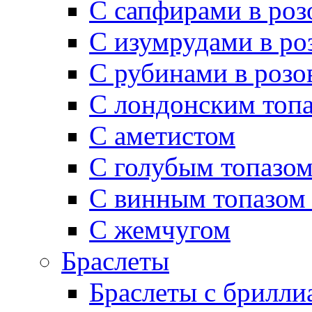
С сапфирами в роз
С изумрудами в ро
С рубинами в розо
С лондонским топ
С аметистом
С голубым топазо
С винным топазом 
С жемчугом
Браслеты
Браслеты с брилли