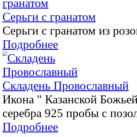
Серьги с гранатом
Серьги с гранатом из роз
Подробнее
Складень Провославный
Икона " Казанской Божьей
серебра 925 пробы с позо
Подробнее