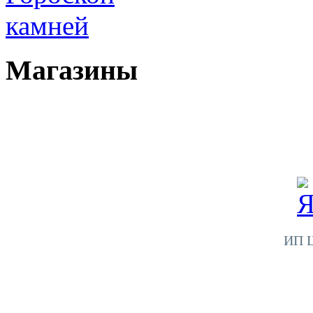
Магазины
ИП Ш