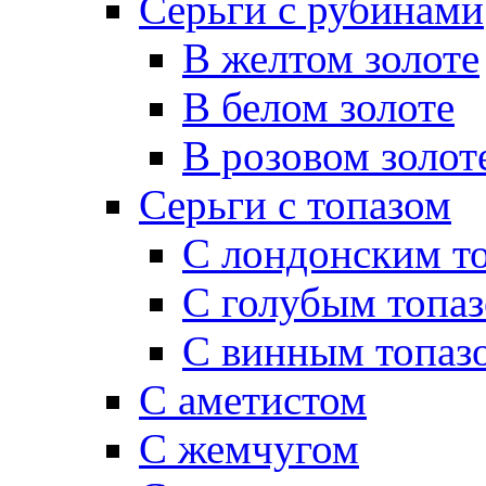
Серьги с рубинами
В желтом золоте
В белом золоте
В розовом золот
Серьги с топазом
С лондонским т
С голубым топа
С винным топазо
С аметистом
С жемчугом