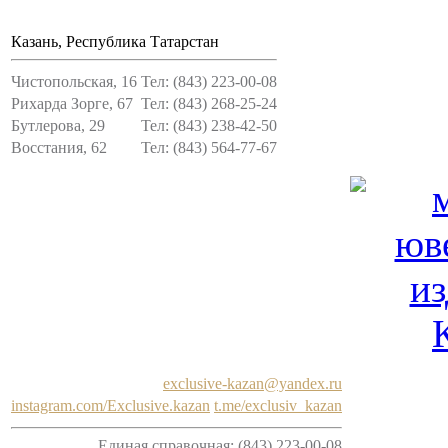
Казань, Республика Татарстан
Чистопольская, 16
Тел: (843) 223-00-08
Рихарда Зорге, 67
Тел: (843) 268-25-24
Бутлерова, 29
Тел: (843) 238-42-50
Восстания, 62
Тел: (843) 564-77-67
exclusive-kazan@yandex.ru
instagram.com/Exclusive.kazan
t.me/exclusiv_kazan
Единая справочная: (843) 223-00-08