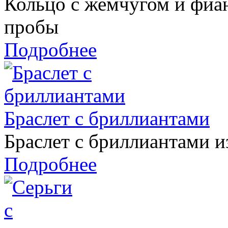
Кольцо с жемчугом и фиан
пробы
Подробнее
Браслет с бриллиантами
Браслет с бриллиантами и
Подробнее