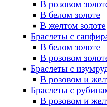
В розовом золот
В белом золоте
В желтом золоте
Браслеты с сапфир
В белом золоте
В розовом золот
Браслеты с изумру
В розовом и жел
Браслеты с рубина
В розовом и жел