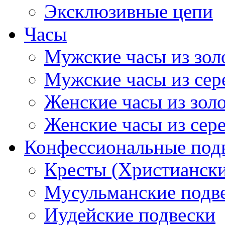
Эксклюзивные цепи
Часы
Мужские часы из зол
Мужские часы из сер
Женские часы из зол
Женские часы из сер
Конфессиональные под
Кресты (Христиански
Мусульманские подв
Иудейские подвески