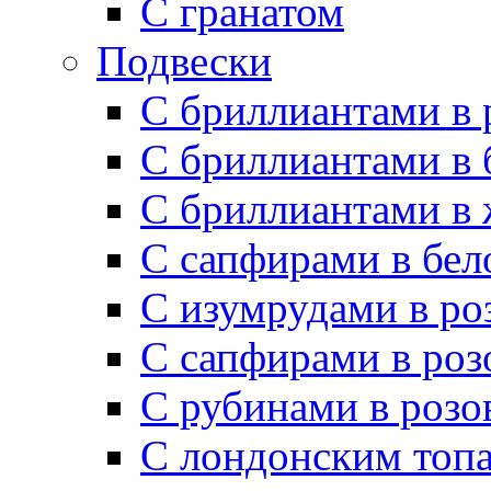
С гранатом
Подвески
С бриллиантами в 
С бриллиантами в 
С бриллиантами в 
С сапфирами в бел
С изумрудами в ро
С сапфирами в роз
С рубинами в розо
С лондонским топ