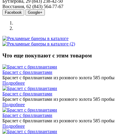
Бутлерова, 29
(843) 238-42-50
Восстания, 62
(843) 564-77-67
Facebook
Google+
Что еще покупают с этим товаром
Браслет с бриллиантами
Браслет с бриллиантами из розового золота 585 пробы
Подробнее
Браслет с бриллиантами
Браслет с бриллиантами из розового золота 585 пробы
Подробнее
Браслет с бриллиантами
Браслет с бриллиантами из розового золота 585 пробы
Подробнее