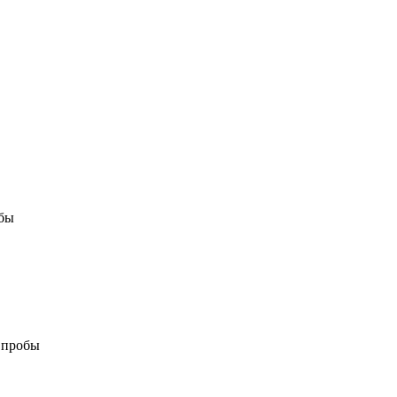
обы
5 пробы