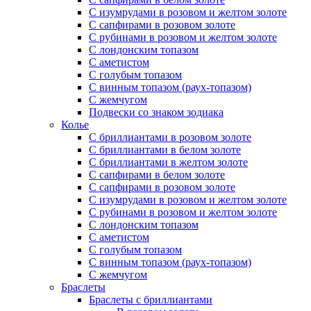
С изумрудами в розовом и желтом золоте
С сапфирами в розовом золоте
С рубинами в розовом и желтом золоте
С лондонским топазом
С аметистом
С голубым топазом
С винным топазом (раух-топазом)
С жемчугом
Подвески со знаком зодиака
Колье
С бриллиантами в розовом золоте
С бриллиантами в белом золоте
С бриллиантами в желтом золоте
С сапфирами в белом золоте
С сапфирами в розовом золоте
С изумрудами в розовом и желтом золоте
С рубинами в розовом и желтом золоте
С лондонским топазом
С аметистом
С голубым топазом
С винным топазом (раух-топазом)
С жемчугом
Браслеты
Браслеты с бриллиантами