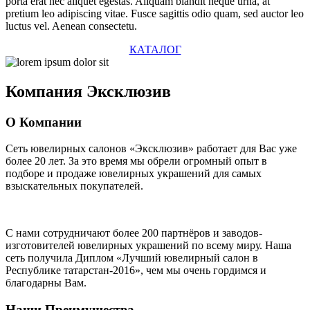
porta erat nec aliquet egestas. Aliquam blandit neque urna, at
pretium leo adipiscing vitae. Fusce sagittis odio quam, sed auctor leo
luctus vel. Aenean consectetu.
КАТАЛОГ
Компания
Эксклюзив
О Компании
Сеть ювелирных салонов «Эксклюзив» работает для Вас уже
более 20 лет
. За это время мы обрели огромный опыт в
подборе и продаже ювелирных украшений для самых
взыскательных покупателей.
С нами сотрудничают
более 200 партнёров
и заводов-
изготовителей ювелирных украшений по всему миру. Наша
сеть получила Диплом
«Лучший ювелирный салон в
Республике татарстан-2016»
, чем мы очень гордимся и
благодарны Вам.
Наши Преимущества