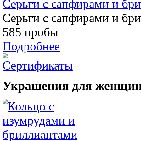
Серьги с сапфирами и бр
Серьги с сапфирами и бри
585 пробы
Подробнее
Украшения для женщи