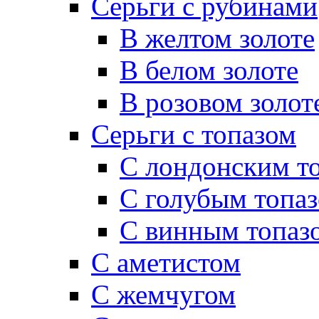
Серьги с рубинами
В желтом золоте
В белом золоте
В розовом золот
Серьги с топазом
С лондонским т
С голубым топа
С винным топазо
С аметистом
С жемчугом