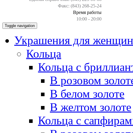
Факс: (843) 268-25-24
Время работы
10:00 - 20:00
Toggle navigation
Украшения для женщи
Кольца
Кольца с бриллиан
В розовом золот
В белом золоте
В желтом золоте
Кольца с сапфирам