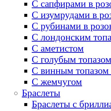
С сапфирами в роз
С изумрудами в ро
С рубинами в розо
С лондонским топ
С аметистом
С голубым топазо
С винным топазом 
С жемчугом
Браслеты
Браслеты с брилли