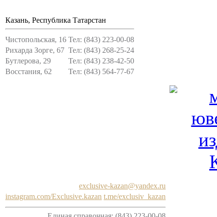
Казань, Республика Татарстан
Чистопольская, 16
Тел: (843) 223-00-08
Рихарда Зорге, 67
Тел: (843) 268-25-24
Бутлерова, 29
Тел: (843) 238-42-50
Восстания, 62
Тел: (843) 564-77-67
exclusive-kazan@yandex.ru
instagram.com/Exclusive.kazan
t.me/exclusiv_kazan
Единая справочная: (843) 223-00-08