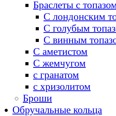
Браслеты с топазо
С лондонским т
С голубым топа
С винным топазо
С аметистом
С жемчугом
с гранатом
с хризолитом
Броши
Обручальные кольца