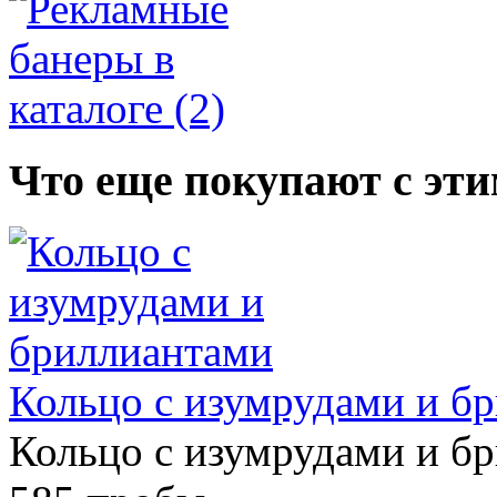
Что еще покупают с эти
Кольцо с изумрудами и б
Кольцо с изумрудами и бр