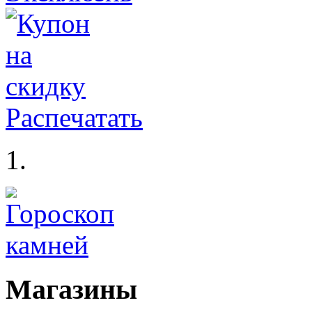
Распечатать
Магазины