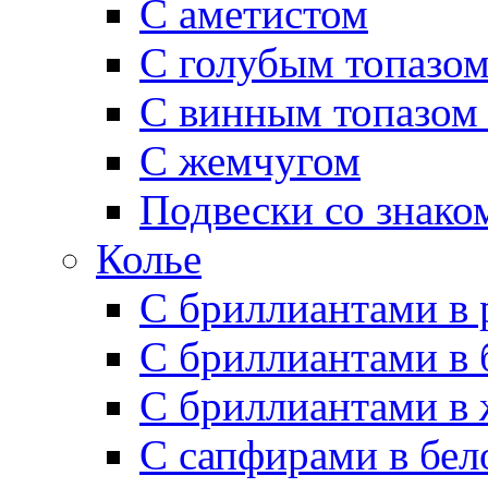
С аметистом
С голубым топазо
С винным топазом 
С жемчугом
Подвески со знако
Колье
С бриллиантами в 
С бриллиантами в 
С бриллиантами в 
С сапфирами в бел