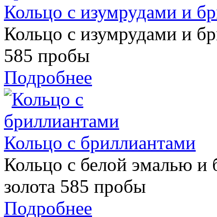
Кольцо с изумрудами и б
Кольцо с изумрудами и бр
585 пробы
Подробнее
Кольцо с бриллиантами
Кольцо с белой эмалью и 
золота 585 пробы
Подробнее