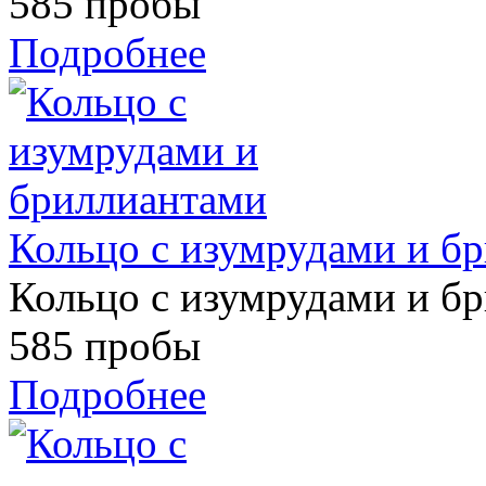
585 пробы
Подробнее
Кольцо с изумрудами и б
Кольцо с изумрудами и бр
585 пробы
Подробнее