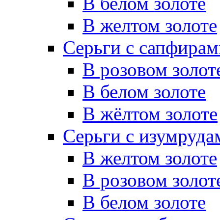
В белом золоте
В желтом золоте
Серьги с сапфирам
В розовом золот
В белом золоте
В жёлтом золоте
Серьги с изумруда
В желтом золоте
В розовом золот
В белом золоте