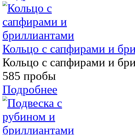
Кольцо с сапфирами и бр
Кольцо с сапфирами и бри
585 пробы
Подробнее