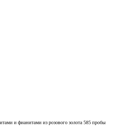
итами и фианитами из розового золота 585 пробы