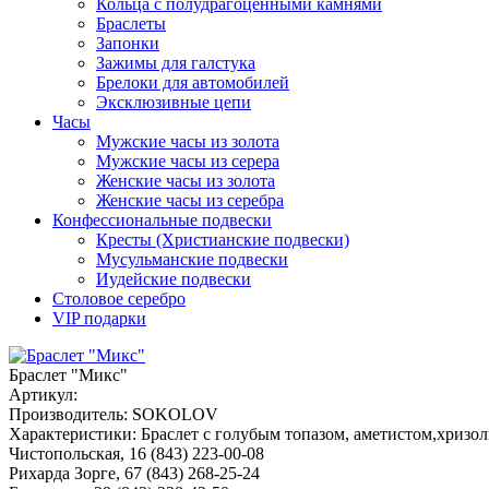
Кольца с полудрагоценными камнями
Браслеты
Запонки
Зажимы для галстука
Брелоки для автомобилей
Эксклюзивные цепи
Часы
Мужские часы из золота
Мужские часы из серера
Женские часы из золота
Женские часы из серебра
Конфессиональные подвески
Кресты (Христианские подвески)
Мусульманские подвески
Иудейские подвески
Столовое серебро
VIP подарки
Браслет "Микс"
Артикул:
Производитель:
SOKOLOV
Характеристики:
Браслет с голубым топазом, аметистом,хризол
Чистопольская, 16
(843) 223-00-08
Рихарда Зорге, 67
(843) 268-25-24