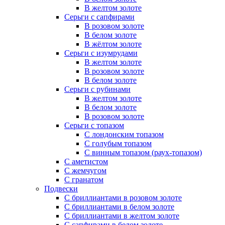
В желтом золоте
Серьги с сапфирами
В розовом золоте
В белом золоте
В жёлтом золоте
Серьги с изумрудами
В желтом золоте
В розовом золоте
В белом золоте
Серьги с рубинами
В желтом золоте
В белом золоте
В розовом золоте
Серьги с топазом
С лондонским топазом
С голубым топазом
С винным топазом (раух-топазом)
С аметистом
С жемчугом
С гранатом
Подвески
С бриллиантами в розовом золоте
С бриллиантами в белом золоте
С бриллиантами в желтом золоте
С сапфирами в белом золоте