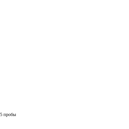
85 пробы