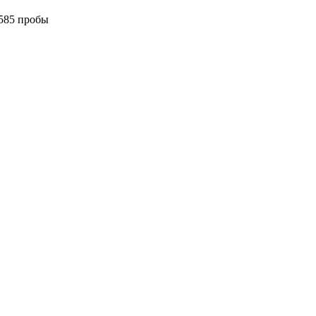
 585 пробы