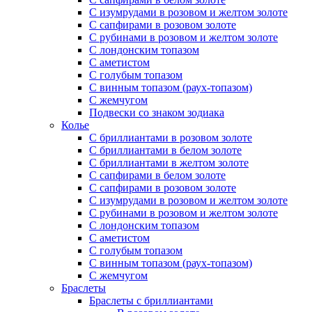
С изумрудами в розовом и желтом золоте
С сапфирами в розовом золоте
С рубинами в розовом и желтом золоте
С лондонским топазом
С аметистом
С голубым топазом
С винным топазом (раух-топазом)
С жемчугом
Подвески со знаком зодиака
Колье
С бриллиантами в розовом золоте
С бриллиантами в белом золоте
С бриллиантами в желтом золоте
С сапфирами в белом золоте
С сапфирами в розовом золоте
С изумрудами в розовом и желтом золоте
С рубинами в розовом и желтом золоте
С лондонским топазом
С аметистом
С голубым топазом
С винным топазом (раух-топазом)
С жемчугом
Браслеты
Браслеты с бриллиантами