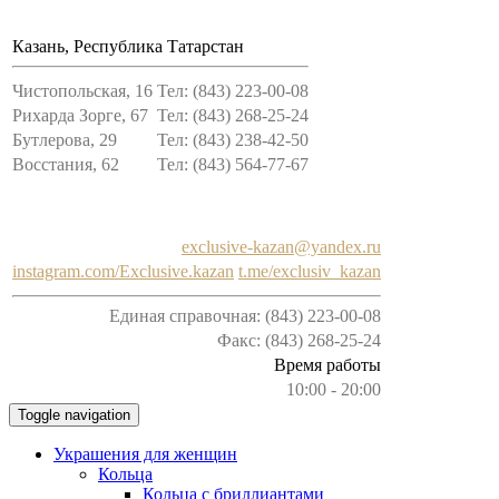
Казань, Республика Татарстан
Чистопольская, 16
Тел: (843) 223-00-08
Рихарда Зорге, 67
Тел: (843) 268-25-24
Бутлерова, 29
Тел: (843) 238-42-50
Восстания, 62
Тел: (843) 564-77-67
exclusive-kazan@yandex.ru
instagram.com/Exclusive.kazan
t.me/exclusiv_kazan
Единая справочная: (843) 223-00-08
Факс: (843) 268-25-24
Время работы
10:00 - 20:00
Toggle navigation
Украшения для женщин
Кольца
Кольца с бриллиантами