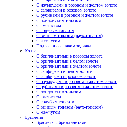
С изумрудами в розовом и желтом золоте
С сапфирами в розовом золоте
С рубинами в розовом и желтом золоте
С лондонским топазом
С аметистом
С голубым топазом
С винным топазом (раух-топазом)
С жемчугом
Подвески со знаком зодиака
Колье
С бриллиантами в розовом золоте
С бриллиантами в белом золоте
С бриллиантами в желтом золоте
С сапфирами в белом золоте
С сапфирами в розовом золоте
С изумрудами в розовом и желтом золоте
С рубинами в розовом и желтом золоте
С лондонским топазом
С аметистом
С голубым топазом
С винным топазом (раух-топазом)
С жемчугом
Браслеты
Браслеты с бриллиантами