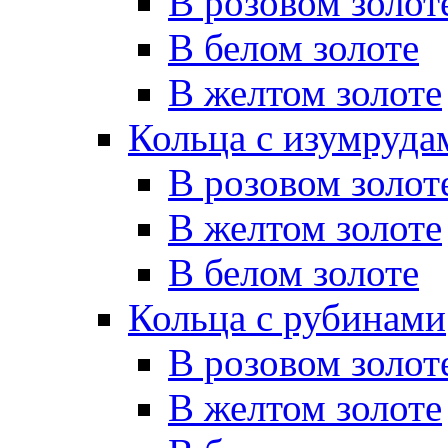
В розовом золот
В белом золоте
В желтом золоте
Кольца с изумруда
В розовом золот
В желтом золоте
В белом золоте
Кольца с рубинами
В розовом золот
В желтом золоте