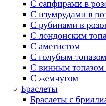
С сапфирами в роз
С изумрудами в ро
С рубинами в розо
С лондонским топ
С аметистом
С голубым топазо
С винным топазом 
С жемчугом
Браслеты
Браслеты с брилли