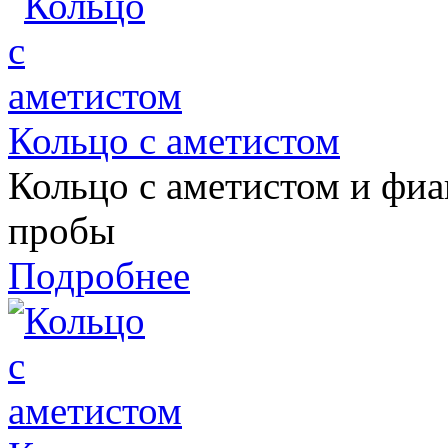
Кольцо с аметистом
Кольцо с аметистом и фиа
пробы
Подробнее