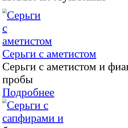
Серьги с аметистом
Серьги с аметистом и фиа
пробы
Подробнее