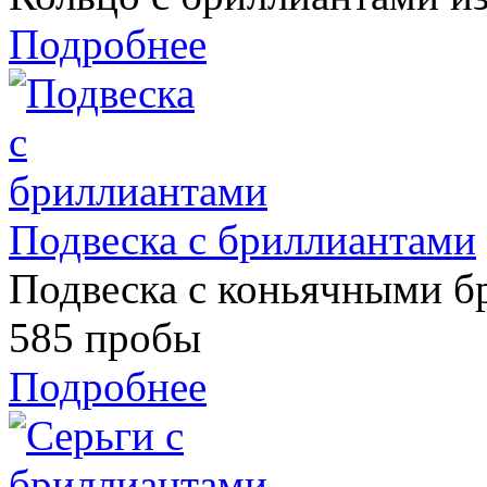
Подробнее
Подвеска с бриллиантами
Подвеска с коньячными б
585 пробы
Подробнее