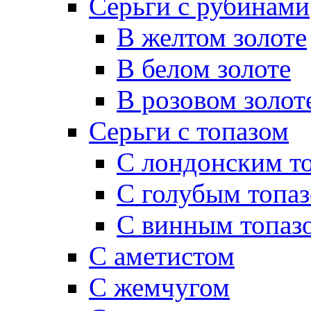
Серьги с рубинами
В желтом золоте
В белом золоте
В розовом золот
Серьги с топазом
С лондонским т
С голубым топа
С винным топазо
С аметистом
С жемчугом