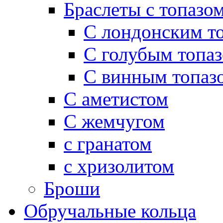
Браслеты с топазо
С лондонским т
С голубым топа
С винным топазо
С аметистом
С жемчугом
с гранатом
с хризолитом
Броши
Обручальные кольца