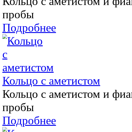
Кольцо с аметистом и фиа
пробы
Подробнее
Кольцо с аметистом
Кольцо с аметистом и фиа
пробы
Подробнее