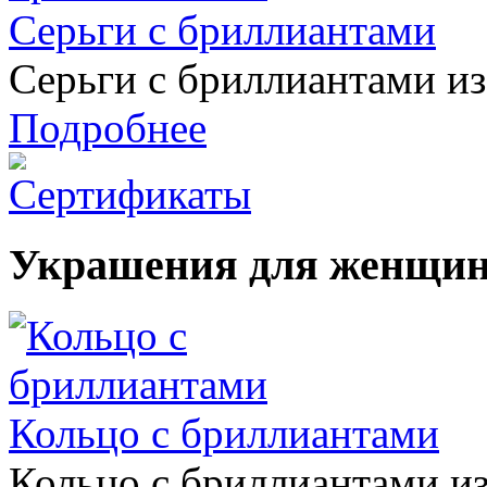
Серьги с бриллиантами
Серьги с бриллиантами из
Подробнее
Украшения для женщи
Кольцо с бриллиантами
Кольцо с бриллиантами из