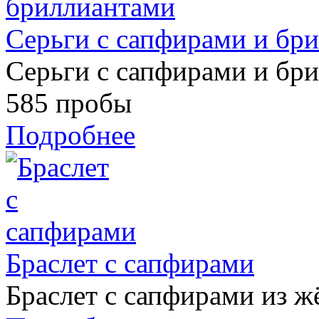
Серьги с сапфирами и бр
Серьги с сапфирами и бри
585 пробы
Подробнее
Браслет с сапфирами
Браслет с сапфирами из ж