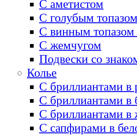
С аметистом
С голубым топазо
С винным топазом 
С жемчугом
Подвески со знако
Колье
С бриллиантами в 
С бриллиантами в 
С бриллиантами в 
С сапфирами в бел